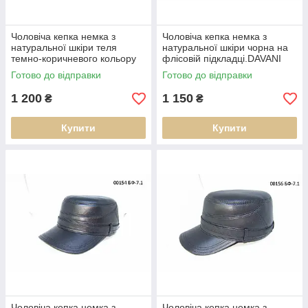
Чоловіча кепка немка з
Чоловіча кепка немка з
натуральної шкіри теля
натуральної шкіри чорна на
темно-коричневого кольору
флісовій підкладці.DAVANI
на флісовій підкладці DAVANI
00154
Готово до відправки
Готово до відправки
97003
1 200
1 150
₴
₴
Купити
Купити
Чоловіча кепка немка з
Чоловіча кепка немка з