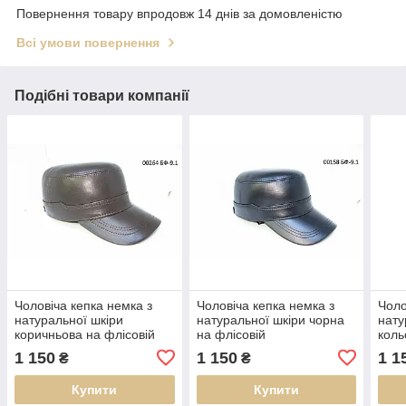
Повернення товару впродовж 14 днів за домовленістю
Всі умови повернення
Подібні товари компанії
Чоловіча кепка немка з
Чоловіча кепка немка з
Чоло
натуральної шкіри
натуральної шкіри чорна
нату
коричньова на флісовій
на флісовій
коль
підкладці DAVANI 00264
підкладці.DAVANI 00158
підк
1 150
1 150
1 1
₴
₴
Купити
Купити