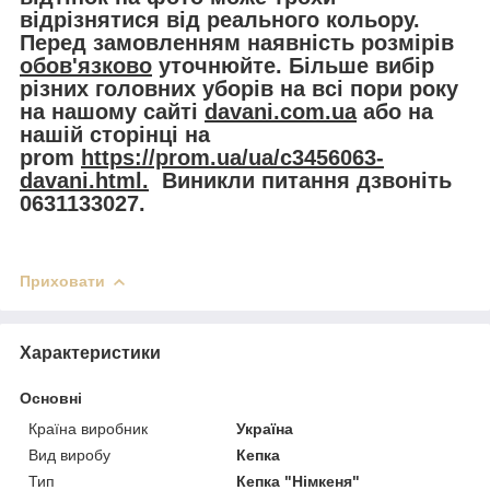
відрізнятися від реального кольору.
Перед замовленням наявність розмірів
обов'язково
уточнюйте. Більше вибір
різних головних уборів на всі пори року
на нашому сайті
davani.com.ua
або на
нашій сторінці на
prom
https://prom.ua/ua/c3456063-
davani.html.
Виникли питання дзвоніть
0631133027.
Приховати
Характеристики
Основні
Країна виробник
Україна
Вид виробу
Кепка
Тип
Кепка "Німкеня"