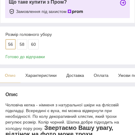
Що таке купити з Пром?
Замовлення під захистом
Розмір головного убору
56
58
60
Готово до відправки
Опис
Характеристики
Доставка
Оплата
Умови п
Опис
Чоловіча кепка - німкеня з натуральної шкіри на флісовій
підкладці. Всередині є вуха, які можна відвернути при
необхідності. По колу декоративний хлястик, який трохи
регулює розмір. Колір чорний. Шапка добре підходить на
Звертаємо Вашу увагу,
холодну пору року.
відтінок на фото може трохи