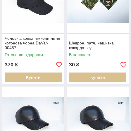
Чоловіча кепка німкеня літня
котонова чорна DaVaNi
Шеврон, патч, нашивка
00457
кокарда всу
Готово до відправки
В наявності
370
30
₴
₴
Купити
Купити