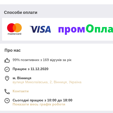
Способи оплати
Про нас
99% позитивних з 169 відгуків за рік
Працює з 11.12.2020
м. Вінниця
вулиця Миколаївська, 2, Вінниця, Україна
Інтернет-магазин Davani -
головні убори
на будь-яку
пору року, не виходячи з дому
Контакти
Шукаєте комфортний та якісний головний убір? Ми можемо
допомогти вам в цьому! В онлайн-магазині Davani ми зібрали
Сьогодні працює з 10:00 до 18:00
великий асортимент різних моделей головних уборів для
Показати весь графік роботи
чоловіків та хлопців різного віку. Незалежно, де і ким ви