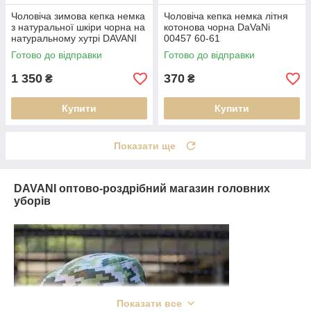
Чоловіча зимова кепка немка
Чоловіча кепка немка літня
з натуральної шкіри чорна на
котонова чорна DaVaNi
натуральному хутрі DAVANI
00457 60-61
00236
Готово до відправки
Готово до відправки
1 350
370
₴
₴
Купити
Купити
Показати ще
DAVANI оптово-роздрібний магазин головних
уборів
Показати все