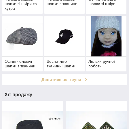
шапки зі шкіри та
шапки з тканини
шапки зі шкіри
хутра
Осінні чоловічі
Весна-літо
Ляльки ручної
шапки з тканини
тканинні шапки
роботи
Дивитися всі групи
Хіт продажу