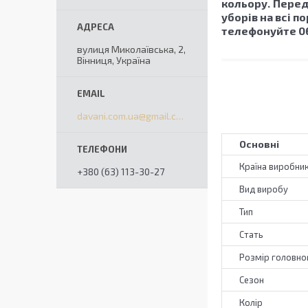
кольору.
Перед
уборів на всі п
телефонуйте 06
вулиця Миколаївська, 2,
Вінниця, Україна
davani.com.ua@gmail.com
Основні
Країна виробни
+380 (63) 113-30-27
Вид виробу
Тип
Стать
Розмір головно
Сезон
Колір