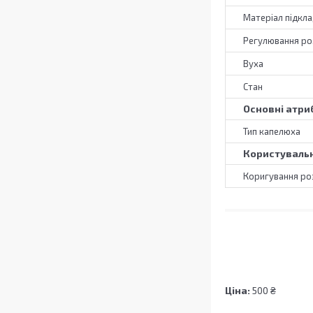
Матеріал підкл
Регулювання ро
Вуха
Стан
Основні атри
Тип капелюха
Користувальн
Коригування ро
Ціна:
500 ₴