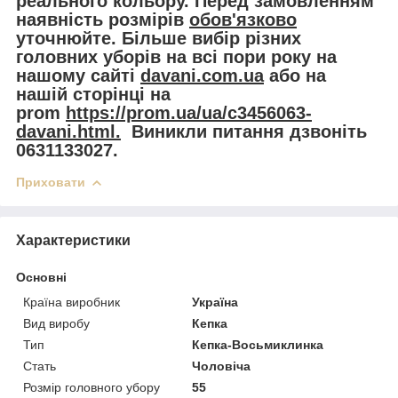
реального кольору. Перед замовленням
наявність розмірів
обов'язково
уточнюйте. Більше вибір різних
головних уборів на всі пори року на
нашому сайті
davani.com.ua
або на
нашій сторінці на
prom
https://prom.ua/ua/c3456063-
davani.html.
Виникли питання дзвоніть
0631133027.
Приховати
Характеристики
Основні
Країна виробник
Україна
Вид виробу
Кепка
Тип
Кепка-Восьмиклинка
Стать
Чоловіча
Розмір головного убору
55