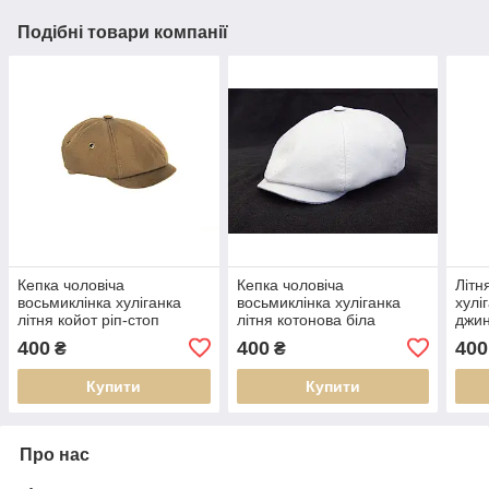
Подібні товари компанії
Кепка чоловіча
Кепка чоловіча
Літн
восьмиклінка хуліганка
восьмиклінка хуліганка
хулі
літня койот ріп-стоп
літня котонова біла
джин
DAVANI 00650
DAVANI 73002
400
400
400
₴
₴
Купити
Купити
Про нас