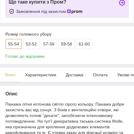
Що таке купити з Пром?
Замовлення під захистом
Розмір головного убору
55-54
53-52
57-56
59-58
61-60
Готово до відправки
Опис
Характеристики
Доставка
Оплата
Умови п
Опис
Панама літня котонова світло сірого кольору. Панама добре
захистить вас від сонця. З боків є вентиляційні отвори, які
дозволяють голові "дихати", запобігаючи інтенсивному
потовиділенню. На тул'ї декоративна тасьма-система Molle,
яка призначена для кріплення додаткових елементів
камуфлювання та ін. Є утяжка ззаду для фіксації розміру та