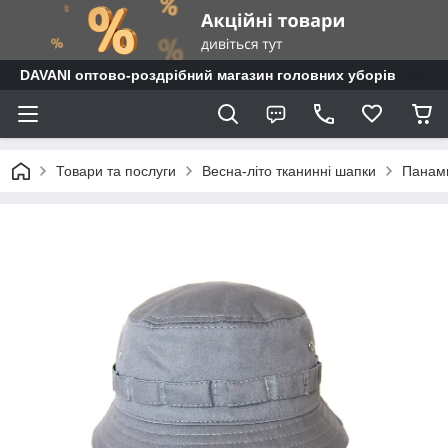
DAVANI оптово-роздрібний магазин головних уборів
Товари та послуги
Весна-літо тканинні шапки
Панами