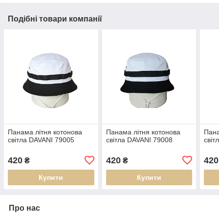
Подібні товари компанії
Панама літня котонова
Панама літня котонова
Пана
світла DAVANI 79005
світла DAVANI 79008
світ
420
420
420
₴
₴
Купити
Купити
Про нас