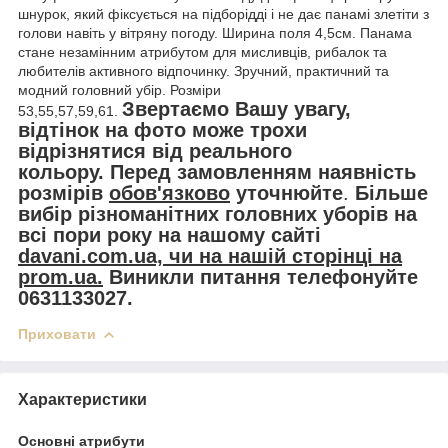
шнурок, який фіксується на підборідді і не дає панамі злетіти з
голови навіть у вітряну погоду. Ширина поля 4,5см. Панама
стане незамінним атрибутом для мисливців, рибалок та
любителів активного відпочинку. Зручний, практичний та
модний головний убір. Розміри
Звертаємо Вашу увагу,
53,55,57,59,61.
відтінок на фото може трохи
відрізнятися від реального
кольору.
Перед замовленням наявність
розмірів
обов'язково
уточнюйте
.
Більше
вибір різноманітних головних уборів на
всі пори року на нашому сайті
davani.com.ua, чи на нашій сторінці на
prom.ua.
Виникли питання телефонуйте
0631133027.
Приховати
Характеристики
Основні атрибути