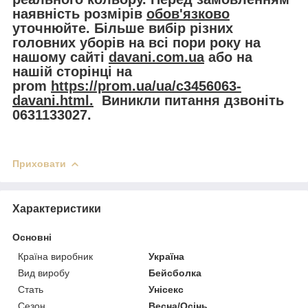
наявність розмірів
обов'язково
уточнюйте. Більше вибір різних
головних уборів на всі пори року на
нашому сайті
davani.com.ua
або на
нашій сторінці на
prom
https://prom.ua/ua/c3456063-
davani.html.
Виникли питання дзвоніть
0631133027.
Приховати
Характеристики
Основні
Країна виробник
Україна
Вид виробу
Бейсболка
Стать
Унісекс
Сезон
Весна/Осінь