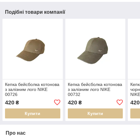
Подібні товари компанії
Кепка бейсболка котонова
Кепка бейсболка котонова
Кепк
з залізним лого NIKE
з залізним лого NIKE
чорн
00726
00732
NIKE
420
420
420
₴
₴
Купити
Купити
Про нас