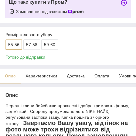
Що таке купити з Пром?
Замовлення під захистом
Розмір головного убору
55-56
57-58
59-60
Готово до відправки
Опис
Характеристики
Доставка
Оплата
Умови п
Опис
Передні клини бейсболки проклеєні і добре тримають форму,
зад м'який. Спереду прогумоване лого NIKE-НАЙК,
регульована застібка ззаду. Кепка пошита з чорного
Звертаємо Вашу увагу, відтінок на
котону.
фото може трохи відрізнятися від
реального кольору. Перед замовленням