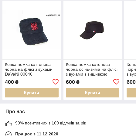
Кепка немка коттонова
Кепка немка котонова
Кепк
чорна на флісі з вухами
чорна осінь-зима на флісі
чорн
DaVaNi 00046
з вухами з вишивкою
з ву
DAVANI 92003
DaVa
400
600
600
₴
₴
Купити
Купити
Про нас
99% позитивних з 169 відгуків за рік
Працює з 11.12.2020