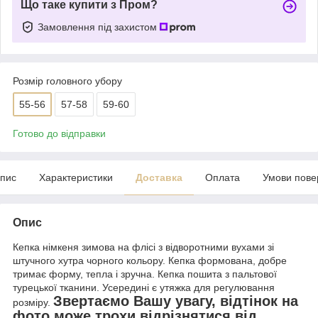
Що таке купити з Пром?
Замовлення під захистом
Розмір головного убору
55-56
57-58
59-60
Готово до відправки
пис
Характеристики
Доставка
Оплата
Умови пове
Опис
Кепка німкеня зимова на флісі з відворотними вухами зі
штучного хутра чорного кольору. Кепка формована, добре
тримає форму, тепла і зручна. Кепка пошита з пальтової
турецької тканини. Усередині є утяжка для регулювання
Звертаємо Вашу увагу, відтінок на
розміру.
фото може трохи відрізнятися від