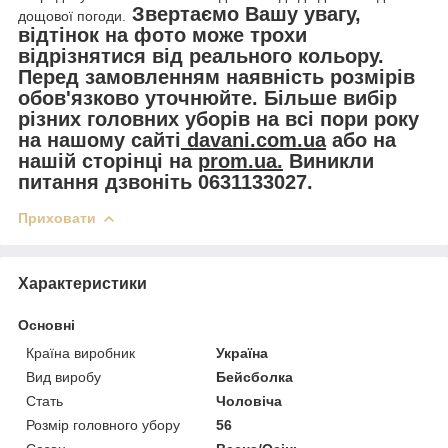
Звертаємо Вашу увагу,
дощової погоди.
відтінок на фото може трохи
відрізнятися від реального кольору.
Перед замовленням наявність розмірів
обов'язково уточнюйте. Більше вибір
різних головних уборів на всі пори року
на нашому сайті
davani.com.ua
або на
нашій сторінці на
prom.ua.
Виникли
питання дзвоніть 0631133027.
Приховати
Характеристики
Основні
Країна виробник
Україна
Вид виробу
Бейсболка
Стать
Чоловіча
Розмір головного убору
56