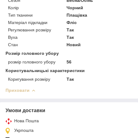
Сезон
Весна/Осінь
Колір
Чорний
Тип тканини
Плащівка
Матеріал підкладки
Фліс
Регулювання розміру
Так
Вуха
Так
Стан
Новий
Розмір головного убору
розмір головного убору
56
Користувальницькі характеристики
Коригування розміру
Так
Приховати
Умови доставки
Нова Пошта
Укрпошта