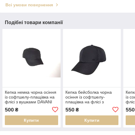
Всі умови повернення
Подібні товари компанії
Кепка немка чорна осіння
Кепка бейсболка чорна
Кепк
із софтшелу-плащівка на
осіння із софтшелу-
із с
флісі з вушками DAVANI
плащівка на флісі з
фліс
92001
вушками 91016
920
500
550
550
₴
₴
Купити
Купити