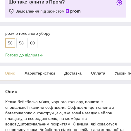
Що таке купити з Пром?
Замовлення під захистом
розмір головного убору
56
58
60
Готово до відправки
Опис
Характеристики
Доставка
Оплата
Умови п
Опис
Кепка бейсболка м'яка, чорного кольору, пошита із
спеціальної тканини софтшелл. Софтшелл-це тканина з
багатошаровою конструкцією, яка зовні нагадує нейлон
плащівку, а всередині фліс, на мембрані з
водовідштовхувальним покриттям. Є вушка, які ховаються
всередину кепки. Бейсболка відмінно підійде для холодної та