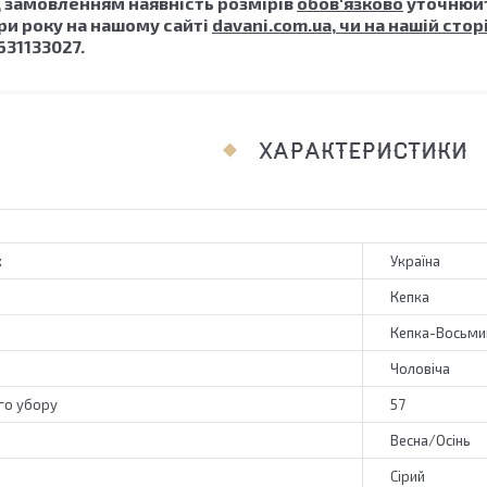
 замовленням наявність розмірів
обов'язково
уточнюй
ори року на нашому сайті
davani.com.ua, чи на нашій стор
31133027.
ХАРАКТЕРИСТИКИ
к
Україна
Кепка
Кепка-Восьми
Чоловіча
го убору
57
Весна/Осінь
Сірий