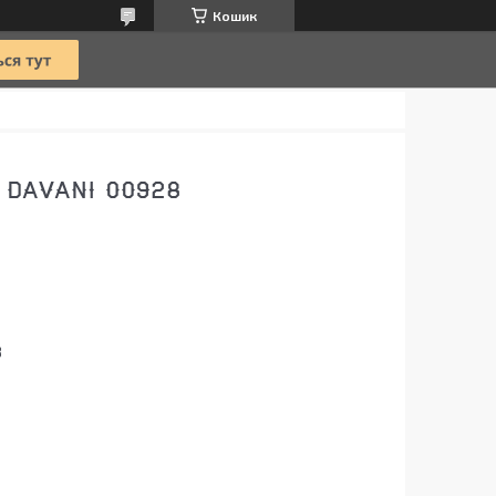
Кошик
 DAVANI 00928
8