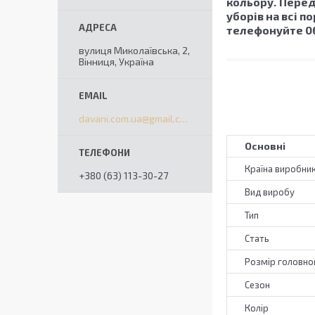
кольору.
Перед
уборів на всі п
телефонуйте 06
вулиця Миколаївська, 2,
Вінниця, Україна
davani.com.ua@gmail.com
Основні
Країна виробни
+380 (63) 113-30-27
Вид виробу
Тип
Стать
Розмір головно
Сезон
Колір