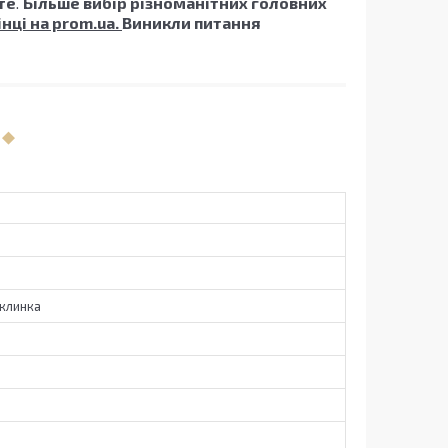
те
.
Більше вибір різноманітних головних
інці на prom.ua.
Виникли питання
клинка