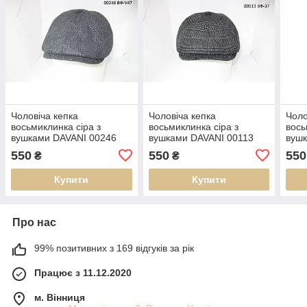
Чоловіча кепка
Чоловіча кепка
Чоло
восьмиклинка сіра з
восьмиклинка сіра з
вось
вушками DAVANI 00246
вушками DAVANI 00113
вушк
550
550
550
₴
₴
Купити
Купити
Про нас
99% позитивних з 169 відгуків за рік
Працює з 11.12.2020
м. Вінниця