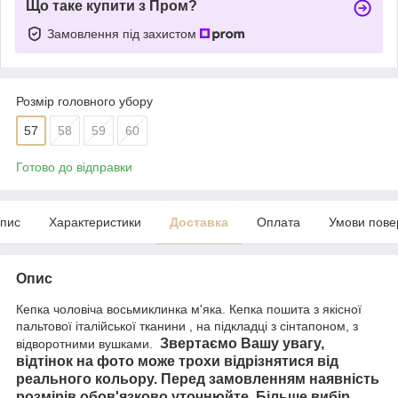
Що таке купити з Пром?
Замовлення під захистом
Розмір головного убору
57
58
59
60
Готово до відправки
пис
Характеристики
Доставка
Оплата
Умови пове
Опис
Кепка чоловіча восьмиклинка м'яка. Кепка пошита з якісної
пальтової італійської тканини , на підкладці з сінтапоном, з
Звертаємо Вашу увагу,
відворотними вушками.
відтінок на фото може трохи відрізнятися від
реального кольору.
Перед замовленням наявність
розмірів
обов'язково
уточнюйте
.
Більше вибір