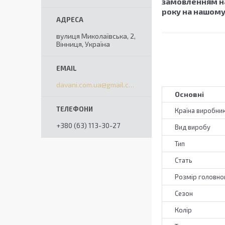
замовленням на
року на нашому
вулиця Миколаївська, 2,
Вінниця, Україна
davani.com.ua@gmail.com
Основні
Країна виробни
+380 (63) 113-30-27
Вид виробу
Тип
Стать
Розмір головно
Сезон
Колір