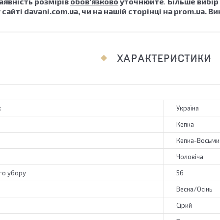
явність розмірів
обов'язково
уточнюйте
.
Більше вибір
 сайті
davani.com.ua, чи на нашій сторінці на prom.ua.
Ви
ХАРАКТЕРИСТИКИ
к
Україна
Кепка
Кепка-Восьми
Чоловіча
го убору
56
Весна/Осінь
Сірий