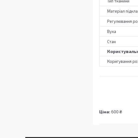
Тип тканини
Матеріал підкл
Регулювання ро
Вуха
Стан
Користувальн
Коригування ро
Ціна:
600 ₴