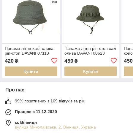
Панама літня хакі, олива
Панама літня ріп-стоп хакі
Пана
ріп-стоп DAVANI 07113
олива DAVANI 00623
койо
420
450
450
₴
₴
Купити
Купити
Про нас
99% позитивних з 169 відгуків за рік
Працює з 11.12.2020
м. Вінниця
вулиця Миколаївська, 2, Вінниця, Україна