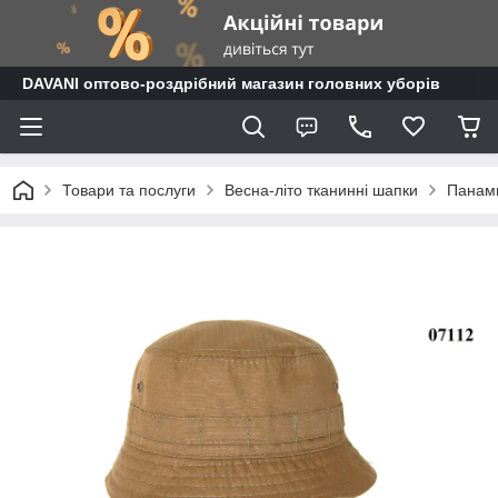
DAVANI оптово-роздрібний магазин головних уборів
Товари та послуги
Весна-літо тканинні шапки
Панами