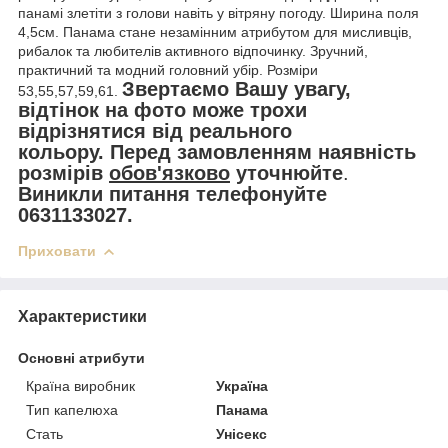
панамі злетіти з голови навіть у вітряну погоду. Ширина поля
4,5см. Панама стане незамінним атрибутом для мисливців,
рибалок та любителів активного відпочинку. Зручний,
практичний та модний головний убір. Розміри
Звертаємо Вашу увагу,
53,55,57,59,61.
відтінок на фото може трохи
відрізнятися від реального
кольору.
Перед замовленням наявність
розмірів
обов'язково
уточнюйте
.
Виникли питання телефонуйте
0631133027.
Приховати
Характеристики
Основні атрибути
Країна виробник
Україна
Тип капелюха
Панама
Стать
Унісекс