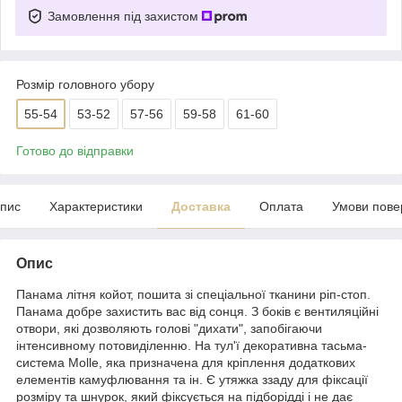
Замовлення під захистом
Розмір головного убору
55-54
53-52
57-56
59-58
61-60
Готово до відправки
пис
Характеристики
Доставка
Оплата
Умови пове
Опис
Панама літня койот, пошита зі спеціальної тканини ріп-стоп.
Панама добре захистить вас від сонця. З боків є вентиляційні
отвори, які дозволяють голові "дихати", запобігаючи
інтенсивному потовиділенню. На тул'ї декоративна тасьма-
система Molle, яка призначена для кріплення додаткових
елементів камуфлювання та ін. Є утяжка ззаду для фіксації
розміру та шнурок, який фіксується на підборідді і не дає