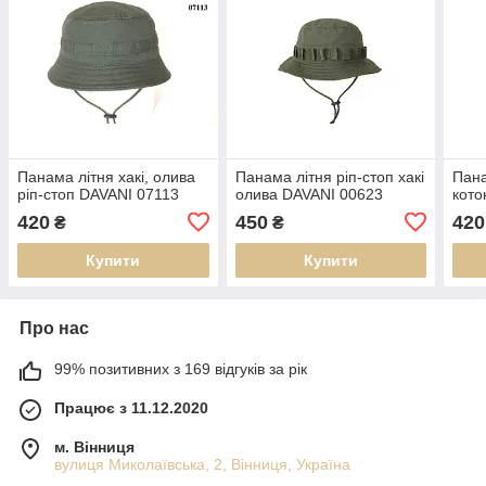
Панама літня хакі, олива
Панама літня ріп-стоп хакі
Пана
ріп-стоп DAVANI 07113
олива DAVANI 00623
кото
420
450
420
₴
₴
Купити
Купити
Про нас
99% позитивних з 169 відгуків за рік
Працює з 11.12.2020
м. Вінниця
вулиця Миколаївська, 2, Вінниця, Україна