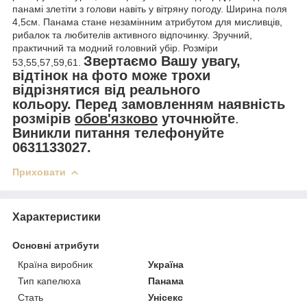
панамі злетіти з голови навіть у вітряну погоду. Ширина поля
4,5см. Панама стане незамінним атрибутом для мисливців,
рибалок та любителів активного відпочинку. Зручний,
практичний та модний головний убір. Розміри
Звертаємо Вашу увагу,
53,55,57,59,61.
відтінок на фото може трохи
відрізнятися від реального
кольору.
Перед замовленням наявність
розмірів
обов'язково
уточнюйте
.
Виникли питання телефонуйте
0631133027.
Приховати
Характеристики
Основні атрибути
Країна виробник
Україна
Тип капелюха
Панама
Стать
Унісекс