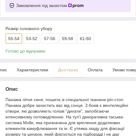
Замовлення під захистом
Розмір головного убору
55-54
53-52
57-56
59-58
61-60
Готово до відправки
пис
Характеристики
Доставка
Оплата
Умови пове
Опис
Панама літня синя, пошита зі спеціальної тканини ріп-стоп.
Панама добре захистить вас від сонця. З боків є вентиляційні
отвори, які дозволяють голові "дихати", запобігаючи
інтенсивному потовиділенню. На тул'ї декоративна тасьма-
система Molle, яка призначена для кріплення додаткових
елементів камуфлювання та ін. Є утяжка ззаду для фіксації
розміру та шнурок, який фіксується на підборідді і не дає