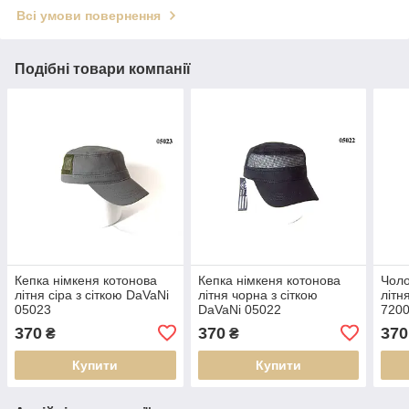
Всі умови повернення
Подібні товари компанії
Кепка німкеня котонова
Кепка німкеня котонова
Чоло
літня сіра з сіткою DaVaNi
літня чорна з сіткою
літн
05023
DaVaNi 05022
720
370
370
370
₴
₴
Купити
Купити