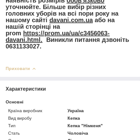
наявність розмірів
обов'язково
уточнюйте. Більше вибір різних
головних уборів на всі пори року на
нашому сайті
davani.com.ua
або на
нашій сторінці на
prom
https://prom.ua/ua/c3456063-
davani.html.
Виникли питання дзвоніть
0631133027.
Приховати
Характеристики
Основні
Країна виробник
Україна
Вид виробу
Кепка
Тип
Кепка "Німкеня"
Стать
Чоловіча