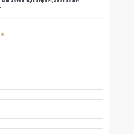
нашій сторінці на промі, або на сайті
.