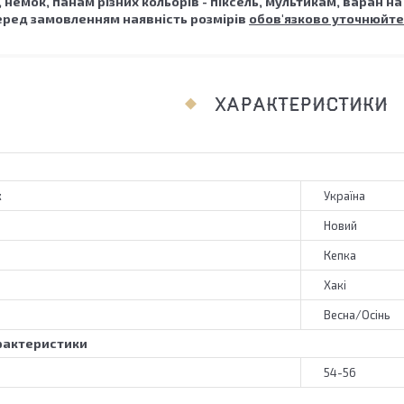
немок, панам різних кольорів - піксель, мультикам, варан на 
ред замовленням наявність розмірів
обов'язково уточнюйте
ХАРАКТЕРИСТИКИ
к
Україна
Новий
Кепка
Хакі
Весна/Осінь
рактеристики
54-56