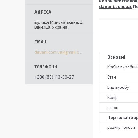
кепок бейсболок, 
davani.com.ua.
Пе
вулиця Миколаївська, 2,
Вінниця, Україна
davani.com.ua@gmail.com
Основні
Країна виробни
+380 (63) 113-30-27
Стан
Вид виробу
Колір
Сезон
Портальні ха
розмір голови