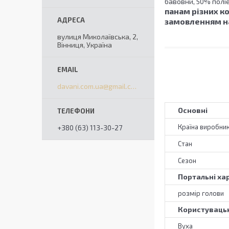
бавовни, 50% поліес
панам різних ко
замовленням на
вулиця Миколаївська, 2,
Вінниця, Україна
davani.com.ua@gmail.com
Основні
Країна виробни
+380 (63) 113-30-27
Стан
Сезон
Портальні ха
розмір голови
Користувацьк
Вуха