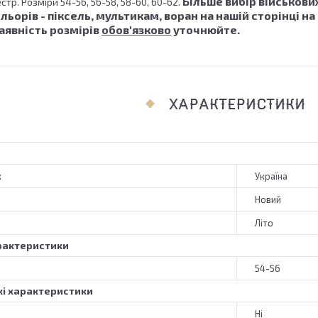
Більше вибір військов
тр. Розміри 54-56, 56-58, 58-60, 60-62.
льорів - піксель, мультикам, воран на нашій сторінці на 
явність розмірів
обов'язково
уточнюйте.
ХАРАКТЕРИСТИКИ
к
Україна
Новий
Літо
рактеристики
54-56
і характеристики
Ні