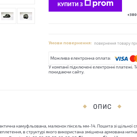
КУПИТИ З
+380 
повернення товару пр
У компанії підключені електронні платежі. 
покидаючи сайту.
ОПИС
ктична камуфльована, малюнок піксель мм-14. Пошита зі щільної спе
еплетення, в структурі якого використана зміцнена армована нитк