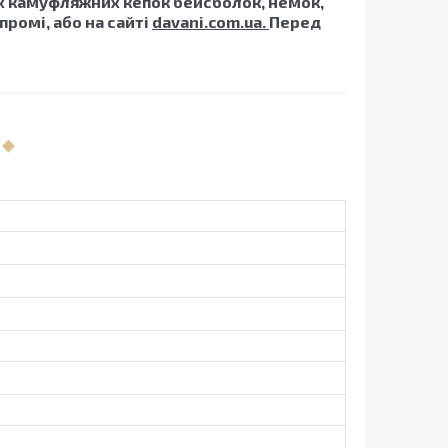
их камуфляжних кепок бейсболок, немок,
промі, або на сайті
davani.com.ua.
Перед