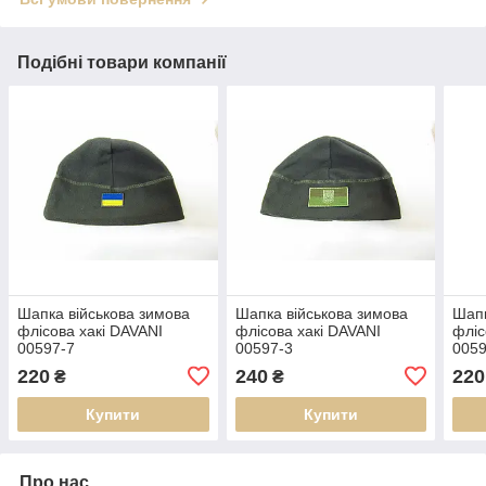
Подібні товари компанії
Шапка військова зимова
Шапка військова зимова
Шапк
флісова хакі DAVANI
флісова хакі DAVANI
фліс
00597-7
00597-3
0059
220
240
220
₴
₴
Купити
Купити
Про нас