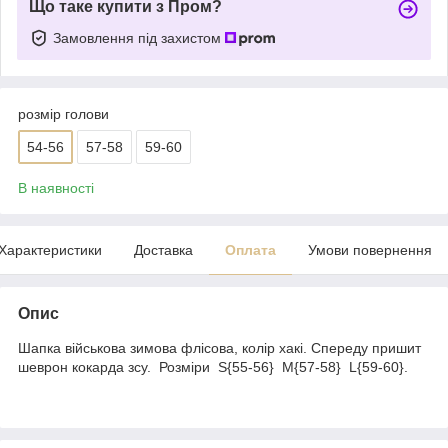
Що таке купити з Пром?
Замовлення під захистом
розмір голови
54-56
57-58
59-60
В наявності
Характеристики
Доставка
Оплата
Умови повернення
Опис
Шапка військова зимова флісова, колір хакі. Спереду пришит
шеврон кокарда зсу. Розміри S{55-56} M{57-58} L{59-60}.