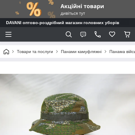
DAVANI оптово-роздрібний магазин головних уборів
Товари та послуги
Панами камуфляжні
Панама війс