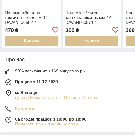
Панама військова
Панама військова
Пана
тактична піксель м-14
тактична піксель мм-14
такт
DAVANI 00582-4
DAVANI 00571-1
DAVA
470
360
360
₴
₴
Купити
Купити
Про нас
99% позитивних з 169 відгуків за рік
Працює з 11.12.2020
м. Вінниця
вулиця Миколаївська, 2, Вінниця, Україна
Контакти
Сьогодні працює з 10:00 до 18:00
Показати весь графік роботи