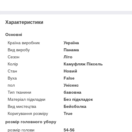
Характеристики
Основні
Країна виробник
Україна
Вид виробу
Панама
Сезон
Літо
Колір
Камуфляж Піксель
Стан
Новий
Вуха
False
пол
Унісекс
Тип тканини
бавовна
Матеріал підкладки
Без підкладок
Вид мистецтва
Бейсболка
Коригування розміру
True
розмір головного убору
розмір голови
54-56