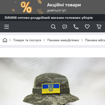
DAVANI оптово-роздрібний магазин головних уборів
Товари та послуги
Панами камуфляжні
Панама війсь