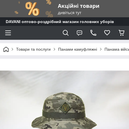
DAVANI оптово-роздрібний магазин головних уборів
Товари та послуги
Панами камуфляжні
Панама війсь