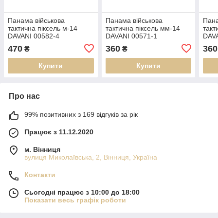
Панама військова
Панама військова
Пана
тактична піксель м-14
тактична піксель мм-14
такт
DAVANI 00582-4
DAVANI 00571-1
DAVA
470
360
360
₴
₴
Купити
Купити
Про нас
99% позитивних з 169 відгуків за рік
Працює з 11.12.2020
м. Вінниця
вулиця Миколаївська, 2, Вінниця, Україна
Контакти
Сьогодні працює з 10:00 до 18:00
Показати весь графік роботи