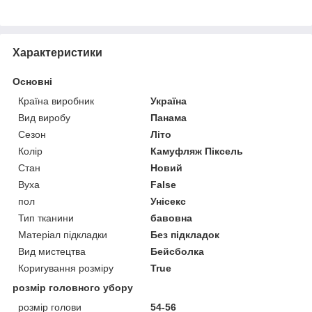
Характеристики
Основні
Країна виробник
Україна
Вид виробу
Панама
Сезон
Літо
Колір
Камуфляж Піксель
Стан
Новий
Вуха
False
пол
Унісекс
Тип тканини
бавовна
Матеріал підкладки
Без підкладок
Вид мистецтва
Бейсболка
Коригування розміру
True
розмір головного убору
розмір голови
54-56