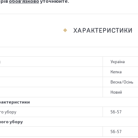
ірів
обов'язково
уточнюйте.
ХАРАКТЕРИСТИКИ
к
Україна
Кепка
Весна/Осінь
Новий
рактеристики
го убору
56-57
ного убору
56-57