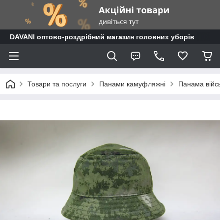
DAVANI оптово-роздрібний магазин головних уборів
Товари та послуги
Панами камуфляжні
Панама війс