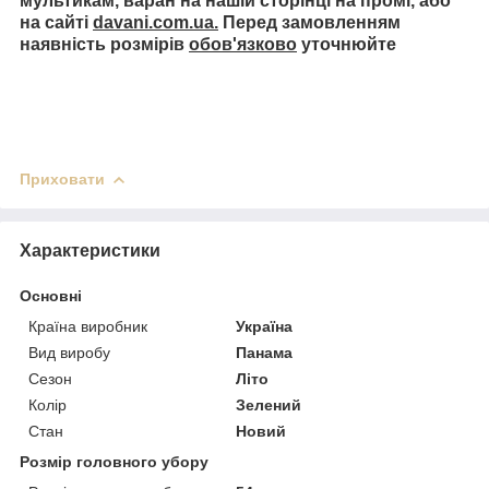
мультикам, варан на нашій сторінці на промі, або
на сайті
davani.com.ua.
Перед замовленням
наявність розмірів
обов'язково
уточнюйте
Приховати
Характеристики
Основні
Країна виробник
Україна
Вид виробу
Панама
Сезон
Літо
Колір
Зелений
Стан
Новий
Розмір головного убору