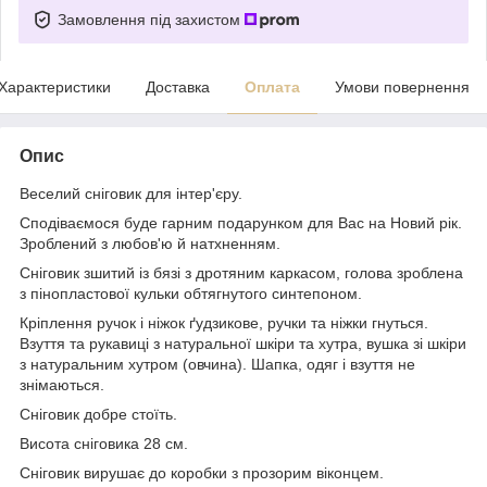
Замовлення під захистом
Характеристики
Доставка
Оплата
Умови повернення
Опис
Веселий сніговик для інтер'єру.
Сподіваємося буде гарним подарунком для Вас на Новий рік.
Зроблений з любов'ю й натхненням.
Сніговик зшитий із бязі з дротяним каркасом, голова зроблена
з пінопластової кульки обтягнутого синтепоном.
Кріплення ручок і ніжок ґудзикове, ручки та ніжки гнуться.
Взуття та рукавиці з натуральної шкіри та хутра, вушка зі шкіри
з натуральним хутром (овчина). Шапка, одяг і взуття не
знімаються.
Сніговик добре стоїть.
Висота сніговика 28 см.
Сніговик вирушає до коробки з прозорим віконцем.