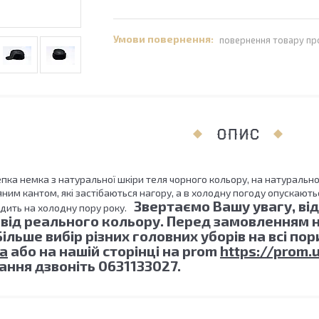
повернення товару пр
ОПИС
пка немка з натуральної шкіри теля чорного кольору, на натурально
ним кантом, які застібаються нагору, а в холодну погоду опускают
Звертаємо Вашу увагу, ві
дить на холодну пору року.
 від реального кольору. Перед замовленням н
ільше вибір різних головних уборів на всі по
ua
або на нашій сторінці на prom
https://prom.
ання дзвоніть 0631133027.