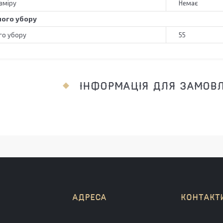
зміру
Немає
ного убору
го убору
55
ІНФОРМАЦІЯ ДЛЯ ЗАМОВ