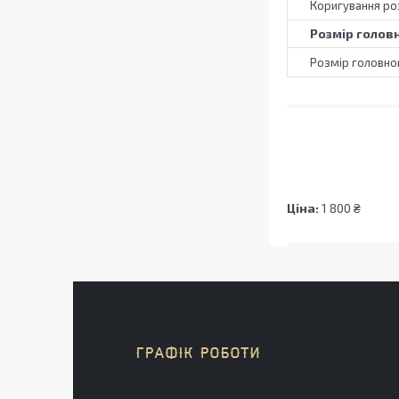
Коригування ро
Розмір голов
Розмір головно
Ціна:
1 800 ₴
ГРАФІК РОБОТИ