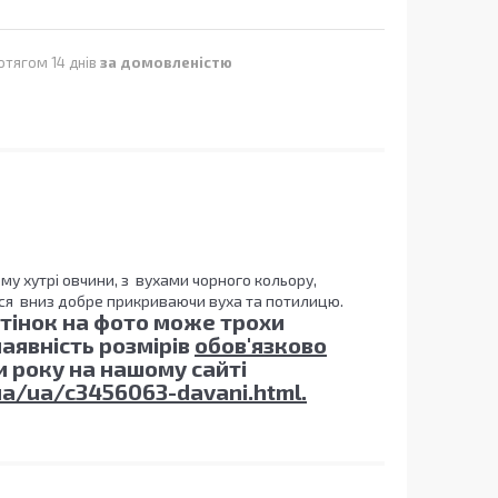
отягом 14 днів
за домовленістю
му хутрі овчини, з вухами чорного кольору,
ься вниз добре прикриваючи вуха та потилицю.
дтінок на фото може трохи
аявність розмірів
обов'язково
ри року на нашому сайті
ua/ua/c3456063-davani.html.