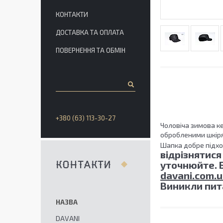
КОНТАКТИ
ДОСТАВКА ТА ОПЛАТА
ПОВЕРНЕННЯ ТА ОБМІН
+380 (63) 113-30-27
Чоловіча зимова ке
обробленими шкіря
Шапка добре підхо
відрізнятися
уточнюйте. Б
КОНТАКТИ
davani.com.
Виникли пит
DAVANI