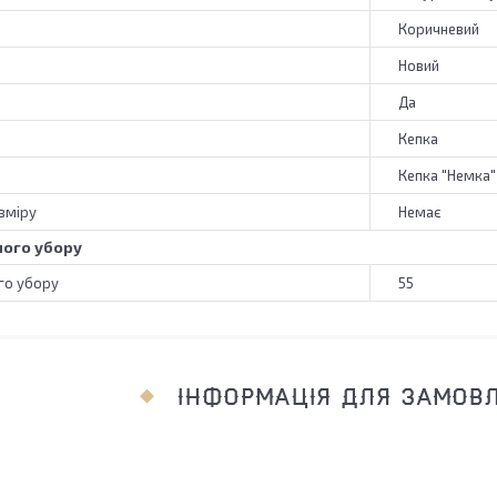
Коричневий
Новий
Да
Кепка
Кепка "Немка"
зміру
Немає
ного убору
го убору
55
ІНФОРМАЦІЯ ДЛЯ ЗАМОВ