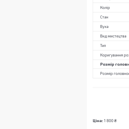
Колір
Стан
Вуха
Вид мистецтва
Тип
Коригування ро
Розмір голов
Розмір головно
Ціна:
1 800 ₴