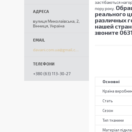
застібаються наго
Обра
пору року.
реального ц
различных г
вулиця Миколаївська, 2,
нашей стран
Вінниця, Україна
звоните 063
davani.com.ua@gmail.com
+380 (63) 113-30-27
Основні
Країна виробни
Стать
Сезон
Тип тканини
Матеріал підкл