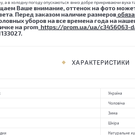
ру, а в холодну погоду опускаються вниз добре прикриваючи вуха 
щаем Ваше внимание, оттенок на фото может
вета
.
Перед заказом наличие размеров
обяза
оловных уборов на все времена года на наш
ичке на prom
https://prom.ua/ua/c3456063-da
1133027.
ХАРАКТЕРИСТИКИ
к
Україна
Чоловіча
Зима
Шкіра
адки
Натуральне х