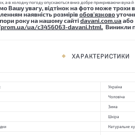
рх, а в холодну погоду опускаються вниз добре прикриваючи вуха й
о Вашу увагу, відтінок на фото може трохи в
ленням наявність розмірів
обов'язково
уточню
і пори року на нашому сайті
davani.com.ua
або 
/prom.ua/ua/c3456063-davani.html.
Виникли п
ХАРАКТЕРИСТИКИ
к
Україна
Чоловіча
Зима
Шкіра
адки
Натуральне х