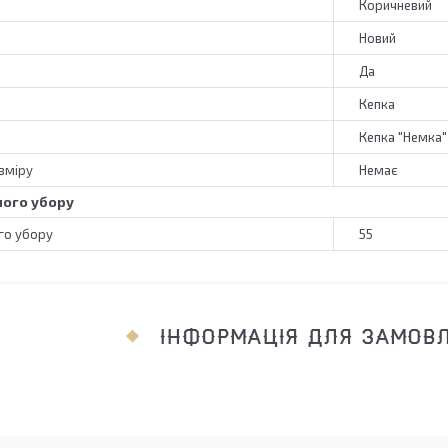
Коричневий
Новий
Да
Кепка
Кепка "Немка"
зміру
Немає
ного убору
го убору
55
ІНФОРМАЦІЯ ДЛЯ ЗАМОВ