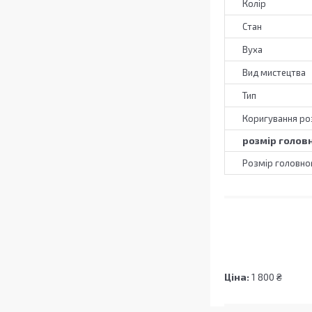
Колір
Стан
Вуха
Вид мистецтва
Тип
Коригування ро
розмір голов
Розмір головно
Ціна:
1 800 ₴