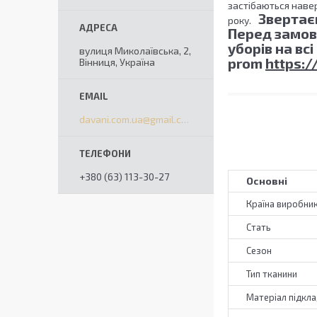
застібаються наве
Звертаєм
року.
Перед замов
уборів на вс
вулиця Миколаївська, 2,
prom
https:/
Вінниця, Україна
davani.com.ua@gmail.com
+380 (63) 113-30-27
Основні
Країна виробни
Стать
Сезон
Тип тканини
Матеріал підкл