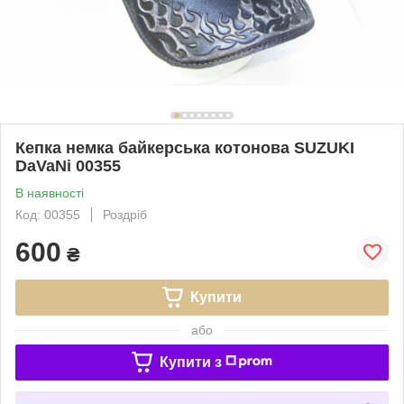
Кепка немка байкерська котонова SUZUKI
DaVaNi 00355
В наявності
Код: 00355
Роздріб
600
₴
Купити
або
Купити з