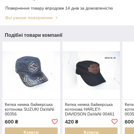
Повернення товару впродовж 14 днів за домовленістю
Всі умови повернення
Подібні товари компанії
Кепка немка байкерська
Кепка немка байкерська
Кепк
котонова SUZUKI DaVaNi
котонова HARLEY-
кот
00356
DAVIDSON DaVaNi 00461
003
600
420
600
₴
₴
Купити
Купити