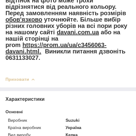
відтінок на фото може трохи
відрізнятися від реального кольору.
Перед замовленням наявність розмірів
обов'язково
уточнюйте. Більше вибір
різних головних уборів на всі пори року
на нашому сайті
davani.com.ua
або на
нашій сторінці на
prom
https://prom.ua/ua/c3456063-
davani.html.
Виникли питання дзвоніть
0631133027.
Приховати
Характеристики
Основні
Виробник
Suzuki
Країна виробник
Україна
Вид виробу
Кепка