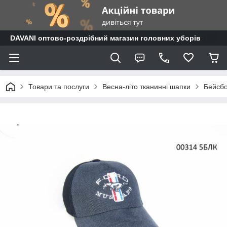
DAVANI оптово-роздрібний магазин головних уборів
Товари та послуги
Весна-літо тканинні шапки
Бейсб