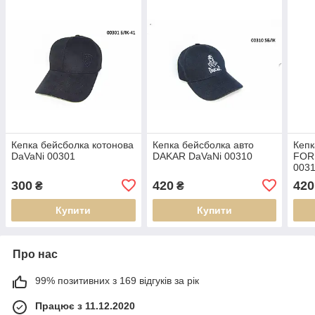
Кепка бейсболка котонова
Кепка бейсболка авто
Кепк
DaVaNi 00301
DAKAR DaVaNi 00310
FOR
003
300
420
420
₴
₴
Купити
Купити
Про нас
99% позитивних з 169 відгуків за рік
Працює з 11.12.2020