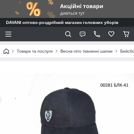
DAVANI оптово-роздрібний магазин головних уборів
Товари та послуги
Весна-літо тканинні шапки
Бейсб