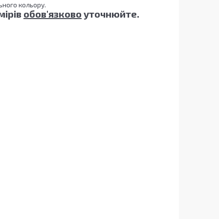
о відрізнятися від реального кольору.
мірів
обов'язково
уточнюйте.