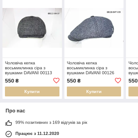
Чоловіча кепка
Чоловіча кепка
Чоло
восьмиклинка сіра з
восьмиклинка сіра з
вось
вушками DAVANI 00113
вушками DAVANI 00126
вушк
550
550
550
₴
₴
Купити
Купити
Про нас
99% позитивних з 169 відгуків за рік
Працює з 11.12.2020