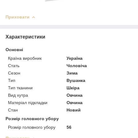
Приховати
Характеристики
Основні
Країна виробник
Україна
Стать
Чоловіча
Сезон
Зима
Тип
Вушанка
Тип тканини
Шкіра
Вид хутра
Овчина
Матеріал підкладки
Овчина
Стан
Новий
Розмір головного убору
Розмір головного убору
56