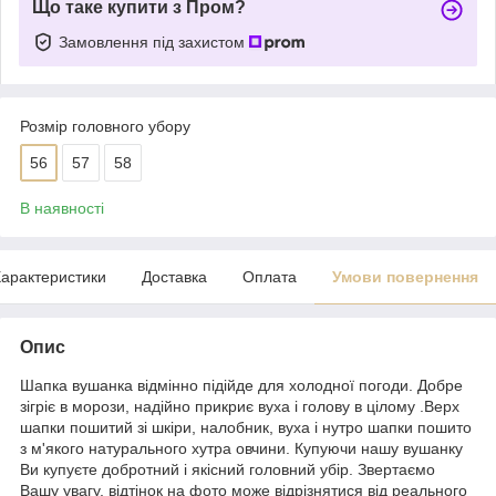
Що таке купити з Пром?
Замовлення під захистом
Розмір головного убору
56
57
58
В наявності
арактеристики
Доставка
Оплата
Умови повернення
Опис
Шапка вушанка відмінно підійде для холодної погоди. Добре
зігріє в морози, надійно прикриє вуха і голову в цілому .Верх
шапки пошитий зі шкіри, налобник, вуха і нутро шапки пошито
з м'якого натурального хутра овчини. Купуючи нашу вушанку
Ви купуєте добротний і якісний головний убір. Звертаємо
Вашу увагу, відтінок на фото може відрізнятися від реального