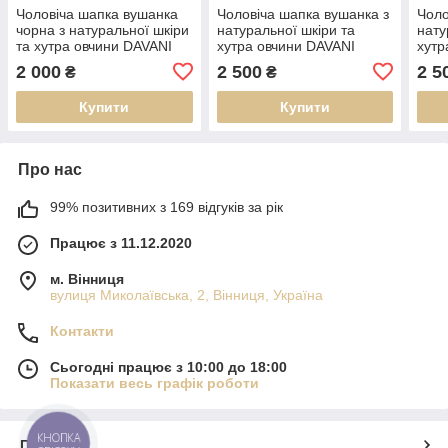
Чоловіча шапка вушанка
Чоловіча шапка вушанка з
Чоло
чорна з натуральної шкіри
натуральної шкіри та
нату
та хутра овчини DAVANI
хутра овчини DAVANI
хутр
00827
00191
001
2 000
2 500
2 5
₴
₴
Купити
Купити
Про нас
99% позитивних з 169 відгуків за рік
Працює з 11.12.2020
м. Вінниця
вулиця Миколаївська, 2, Вінниця, Україна
Контакти
Сьогодні працює з 10:00 до 18:00
Показати весь графік роботи
КНОПКА
Про нас