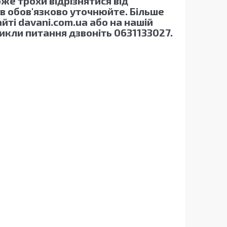
же трохи відрізнятися від
в обов'язково уточнюйте. Більше
айті davani.com.ua або на нашій
кли питання дзвоніть 0631133027.