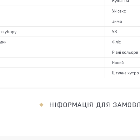
Вушанка
Унісекс
Зима
го убору
58
адки
Фліс
Різні кольори
Новий
Штучне хутро
ІНФОРМАЦІЯ ДЛЯ ЗАМОВ