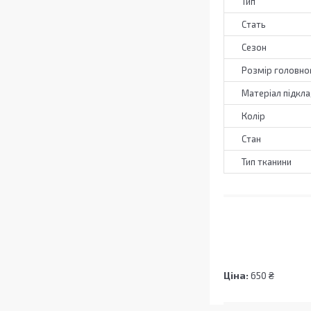
Тип
Стать
Сезон
Розмір головно
Матеріал підкл
Колір
Стан
Тип тканини
Ціна:
650 ₴