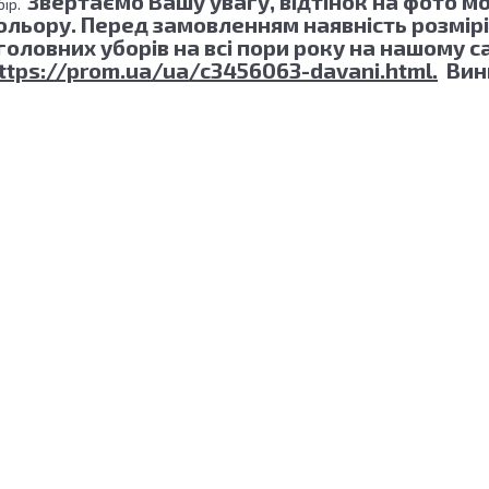
Звертаємо Вашу увагу, відтінок на фото мо
бір.
ольору. Перед замовленням наявність розмірі
 головних уборів на всі пори року на нашому с
ttps://prom.ua/ua/c3456063-davani.html.
Вини