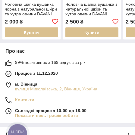
Чоловіча шапка вушанка
Чоловіча шапка вушанка з
Чоло
чорна з натуральної шкіри
натуральної шкіри та
нату
та хутра овчини DAVANI
хутра овчини DAVANI
хутр
00827
00191
001
2 000
2 500
2 5
₴
₴
Купити
Купити
Про нас
99% позитивних з 169 відгуків за рік
Працює з 11.12.2020
м. Вінниця
вулиця Миколаївська, 2, Вінниця, Україна
Контакти
Сьогодні працює з 10:00 до 18:00
Показати весь графік роботи
КНОПКА
Про нас