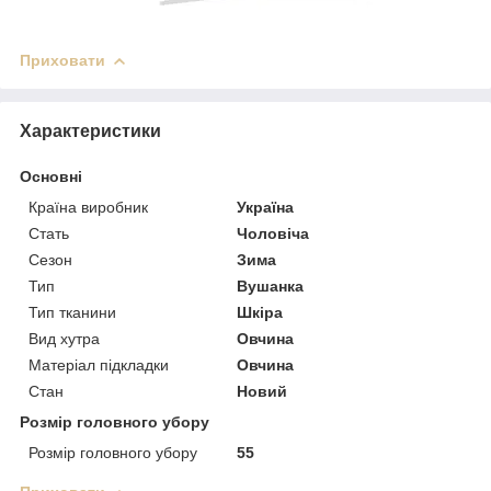
Приховати
Характеристики
Основні
Країна виробник
Україна
Стать
Чоловіча
Сезон
Зима
Тип
Вушанка
Тип тканини
Шкіра
Вид хутра
Овчина
Матеріал підкладки
Овчина
Стан
Новий
Розмір головного убору
Розмір головного убору
55