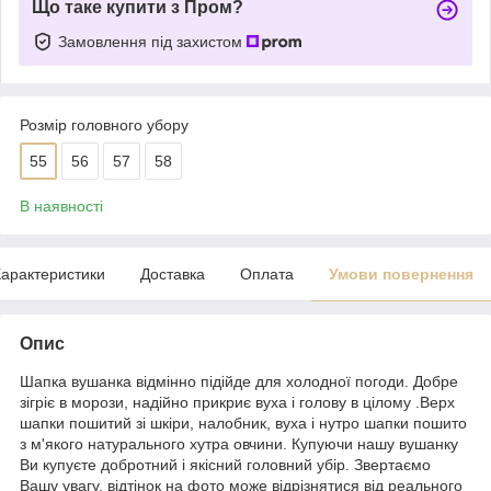
Що таке купити з Пром?
Замовлення під захистом
Розмір головного убору
55
56
57
58
В наявності
арактеристики
Доставка
Оплата
Умови повернення
Опис
Шапка вушанка відмінно підійде для холодної погоди. Добре
зігріє в морози, надійно прикриє вуха і голову в цілому .Верх
шапки пошитий зі шкіри, налобник, вуха і нутро шапки пошито
з м'якого натурального хутра овчини. Купуючи нашу вушанку
Ви купуєте добротний і якісний головний убір. Звертаємо
Вашу увагу, відтінок на фото може відрізнятися від реального